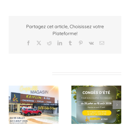
Partagez cet article, Choisissez votre
Plateforme!
Facebook
X
Reddit
LinkedIn
Tumblr
Pinterest
Vk
Email
Articles similaires
Pause estivale
Dernières
pour nos équipes
réalisation
techniques