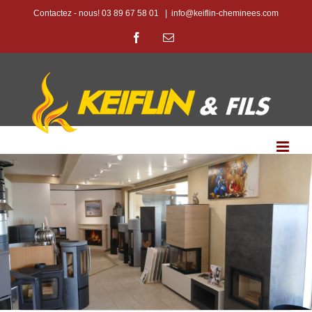
Passer
Contactez - nous! 03 89 67 58 01
|
info@keiflin-cheminees.com
au
Facebook
Email
contenu