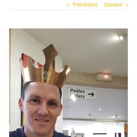
Précédent
Suivant
Voir
l'image
agrandie