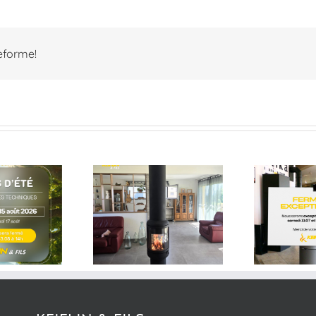
teforme!
Information – Nous
Le
serons
Dernières
exceptionnellement
ca
réalisation
fermés le samedi 11
juillet et le lundi 13
juillet 2026.