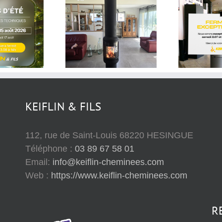
Information – Nous
Le
serons
Dernières
exceptionnellement
ca
réalisation
fermés le samedi 11
juillet et le lundi 13
juillet 2026.
KEIFLIN & FILS
112, rue de Saint-Louis 68220 HESINGUE
Téléphone :
03 89 67 58 01
Email:
info@keiflin-cheminees.com
Web :
https://www.keiflin-cheminees.com
R