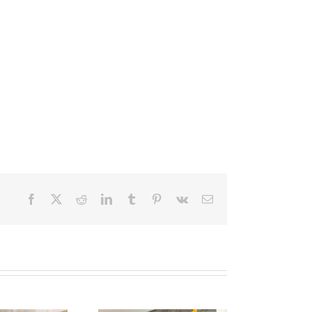
Facebook
X
Reddit
LinkedIn
Tumblr
Pinterest
Vk
Email