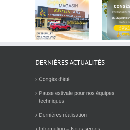
Pause estivale pour
ngés d’été
nos équipes
techniques
DERNIÈRES ACTUALITÉS
Congés d’été
Pause estivale pour nos équipes
techniques
Dernières réalisation
Information – Nous serons