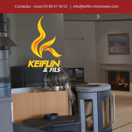
Passer
Contactez - nous! 03 89 67 58 01
|
info@keiflin-cheminees.com
au
contenu