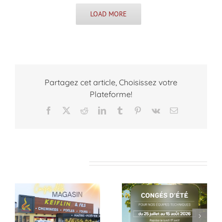
LOAD MORE
Partagez cet article, Choisissez votre
Plateforme!
Facebook
X
Reddit
LinkedIn
Tumblr
Pinterest
Vk
Email
Articles similaires
Pause estivale
Dernières