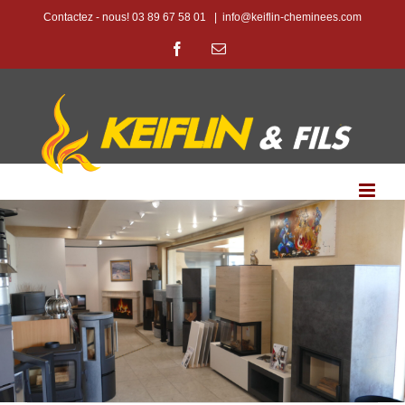
Passer
Contactez - nous! 03 89 67 58 01
|
info@keiflin-cheminees.com
au
Facebook
Email
contenu