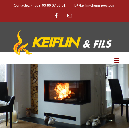
Passer
Contactez - nous! 03 89 67 58 01
|
info@keiflin-cheminees.com
au
Facebook
Email
contenu