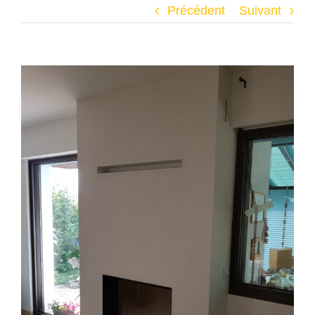
Précédent
Suivant
Voir
l'image
agrandie