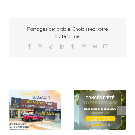
Partagez cet article, Choisissez votre
Plateforme!
Facebook
X
Reddit
LinkedIn
Tumblr
Pinterest
Vk
Email
Articles similaires
Pause estivale
Dernières
pour nos équipes
réalisation
techniques