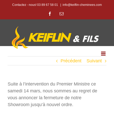
Passer
Contactez - nous! 03 89 67 58 01
|
info@keiflin-cheminees.com
au
Facebook
Email
contenu
Précédent
Suivant
Suite à l’intervention du Premier Ministre ce
samedi 14 mars, nous sommes au regret de
vous annoncer la fermeture de notre
Showroom jusqu’à nouvel ordre.