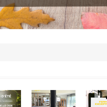
Information – Nous
serons
L