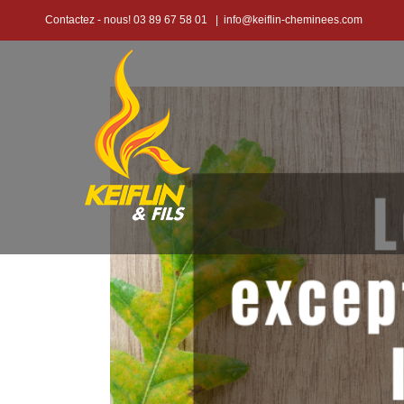
Passer
Contactez - nous! 03 89 67 58 01
|
info@keiflin-cheminees.com
au
contenu
Voir
l'image
agrandie