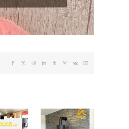
Facebook
X
Reddit
LinkedIn
Tumblr
Pinterest
Vk
Email
e parement brique