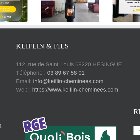
exceptionnellement
app
ières réalisation
fermés le samedi 11
de
juillet et le lundi 13
juillet 2026.
KEIFLIN & FILS
112, rue de Saint-Louis 68220 HESINGUE
Téléphone :
03 89 67 58 01
Email:
info@keiflin-cheminees.com
Web :
https://www.keiflin-cheminees.com
R
1
Re