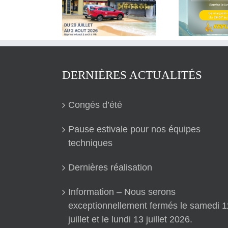
Pause estivale pour
ongés d’été
Dern
nos équipes techniques
DERNIÈRES ACTUALITÉS
Congés d’été
Pause estivale pour nos équipes
techniques
Dernières réalisation
Information – Nous serons
exceptionnellement fermés le samedi 1
juillet et le lundi 13 juillet 2026.