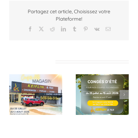
Partagez cet article, Choisissez votre
Plateforme!
Facebook
X
Reddit
LinkedIn
Tumblr
Pinterest
Vk
Email
Articles similaires
Pause estivale
Dernières
pour nos équipes
réalisation
techniques