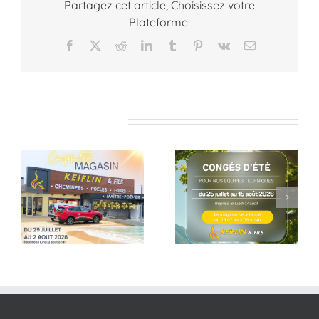
Partagez cet article, Choisissez votre
Plateforme!
Facebook
X
Reddit
LinkedIn
Tumblr
Pinterest
Vk
Email
Articles similaires
Pause estivale
Dernières
pour nos équipes
réalisation
techniques