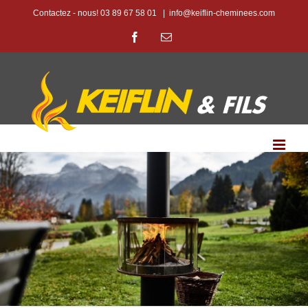
Passer
Contactez - nous! 03 89 67 58 01
|
info@keiflin-cheminees.com
au
Facebook
Email
contenu