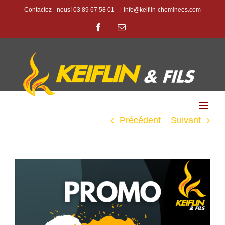
Passer
Contactez - nous! 03 89 67 58 01
|
info@keiflin-cheminees.com
au
Facebook
Email
contenu
Précédent
Suivant
Voir
l'image
agrandie