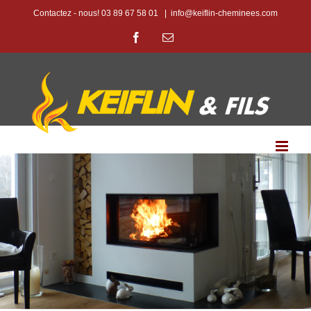
Passer
Contactez - nous! 03 89 67 58 01
|
info@keiflin-cheminees.com
au
Facebook
Email
contenu