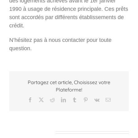
des logements achevés avant le 1er janvier
1990 à usage de résidence principale. Ces prêts
sont accordés par différents établissements de
crédit.
N’hésitez pas à nous contacter pour toute
question.
Partagez cet article, Choisissez votre
Plateforme!
Facebook
X
Reddit
LinkedIn
Tumblr
Pinterest
Vk
Email
Articles similaires