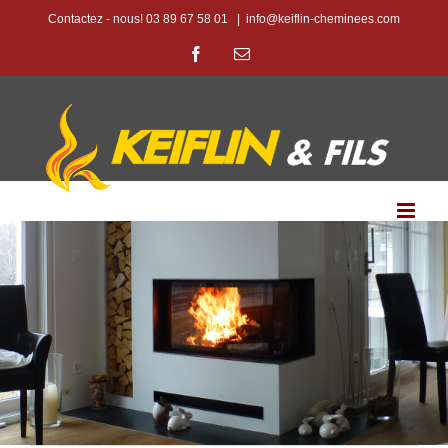
Passer
Contactez - nous! 03 89 67 58 01
|
info@keiflin-cheminees.com
au
Facebook
Email
contenu