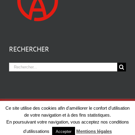
RECHERCHER
Rechercher:
Copyright 2012 - 2026 KEIFLIN & FILS | Tous droits réservés |
Mentions
Ce site utilise des cookies afin d'améliorer le confort d'utilisation
légales
| Création:
IN Connexion
de votre navigation et à des fins statistiques.
En poursuivant votre navigation, vous acceptez nos conditions
Facebook
Email
d'utilissations
Mentions légales
Accepter