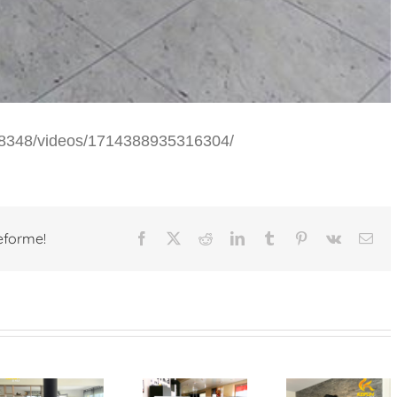
98348/videos/1714388935316304/
teforme!
Facebook
X
Reddit
LinkedIn
Tumblr
Pinterest
Vk
Ema
Information
Le
– Nous
parement