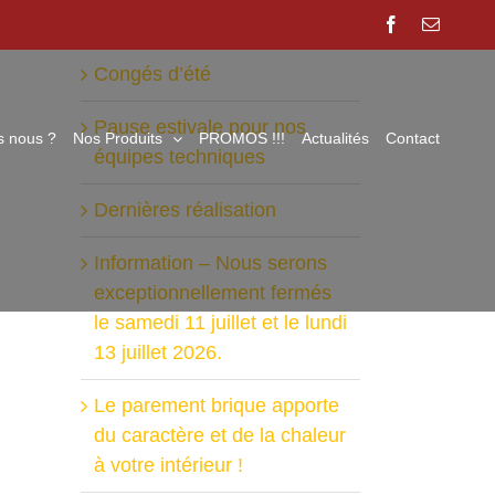
Facebook
Email
Articles récents
Congés d’été
Pause estivale pour nos
 nous ?
Nos Produits
PROMOS !!!
Actualités
Contact
équipes techniques
Dernières réalisation
Information – Nous serons
exceptionnellement fermés
le samedi 11 juillet et le lundi
13 juillet 2026.
Le parement brique apporte
du caractère et de la chaleur
à votre intérieur !