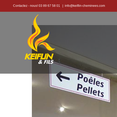
Passer
Contactez - nous! 03 89 67 58 01
|
info@keiflin-cheminees.com
au
contenu
Voir
l'image
agrandie